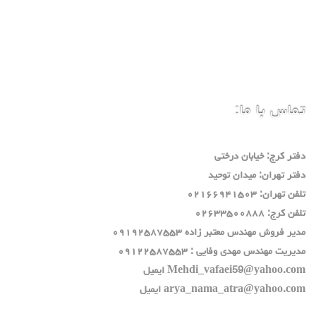
تماس با ما:
دفتر كرج: خيابان درختي
دفتر تهران: ميدان توحيد
تلفن تهران: ٠٢١٦٦٩٤١٥٠٣
تلفن كرج: ٠٢٦٣٣٥٠٠٨٨٨
مدير فروش مهندس معتبر زاده ٠٩١٩٢٥٨٧٥٥٣
مديريت مهندس مهدي وفايي : ٠٩١٢٢٥٨٧٥٥٣
Mehdi_vafaei59@yahoo.com ايميل
arya_nama_atra@yahoo.com ايميل