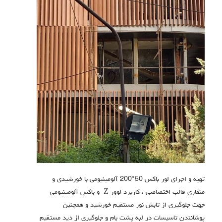
تهیه و اجرای لور باکس 50*200 آلومینیومی با خورشيدي و
منقاري قالب اختصاصي ، کاربرد لوور
Z
و باكس آلومینیومی
جهت جلوگیری از تابش نور مستقیم خورشید و همچنین
پوشانندن تاسیسات در لبه پشت بام و جلوگیری از دید مستقیم