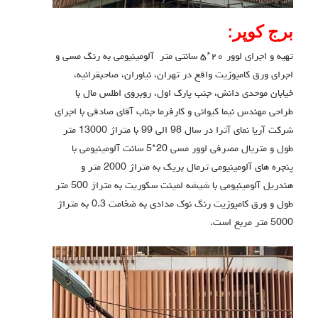
برج کوپر:
تهیه و اجرای لوور ٢٠*٥ سانتي متر آلومینیومی به رنگ مسی و
اجرای ورق کامپوزیت واقع در تهران، نیاوران، صاحبقرانیه،
خیابان موحدی دانش، جنب پارک اول، روبروی اطلس مال با
طراحی مهندس نیما کیوانی و کارفرما جناب آقای صادقی با اجرای
شرکت آریا نمای آترا در سال 98 الی 99 با متراژ 13000 متر
طول و متریال مصرفی لوور مسی 20*5 سانت آلومینیومی با
پنجره های آلومینیومی ترمال بریک به متراژ 2000 متر و
هندریل آلومینیومی با شيشه لمينت سكوريت به متراژ 500 متر
طول و ورق کامپوزیت رنگ نوک مدادی به ضخامت 0.3 به متراژ
5000 متر مربع است.