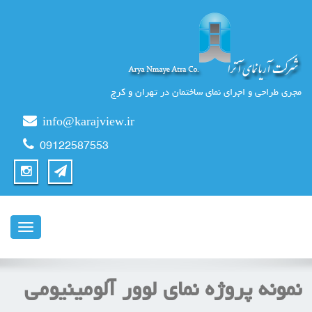
مجری طراحی و اجرای نمای ساختمان در تهران و کرج
info@karajview.ir
09122587553
ناوبری
نمونه پروژه نمای لوور آلومینیومی