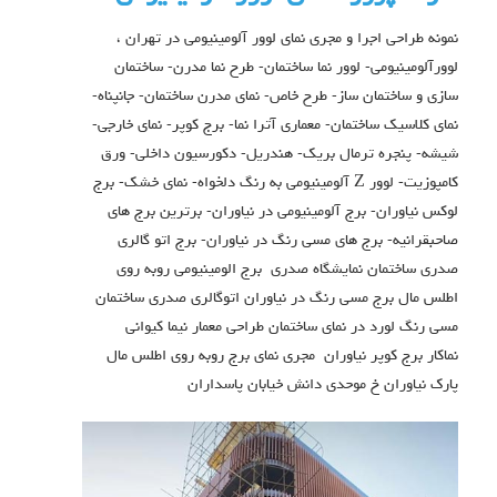
نمونه طراحی اجرا و مجری نمای لوور آلومینیومی در تهران ،
لوورآلومینیومی- لوور نما ساختمان- طرح نما مدرن- ساختمان
سازی و ساختمان ساز- طرح خاص- نمای مدرن ساختمان- جانپناه-
نمای کلاسیک ساختمان- معماری آترا نما- برج کوپر- نمای خارجی-
شیشه- پنجره ترمال بریک- هندریل- دکورسیون داخلی- ورق
کامپوزیت- لوور
Z
آلومینیومی به رنگ دلخواه- نمای خشک- برج
لوکس نیاوران- برج آلومینیومی در نیاوران- برترین برج های
صاحبقرانیه- برج های مسی رنگ در نیاوران- برج اتو گالری
صدری ساختمان نمايشگاه صدري برج الومينيومي روبه روي
اطلس مال برج مسي رنگ در نياوران اتوگالري صدري ساختمان
مسي رنگ لورد در نماي ساختمان طراحي معمار نيما كيواني
نماكار برج كوپر نياوران مجري نماي برج روبه روي اطلس مال
پارك نياوران خ موحدي دانش خيابان پاسداران