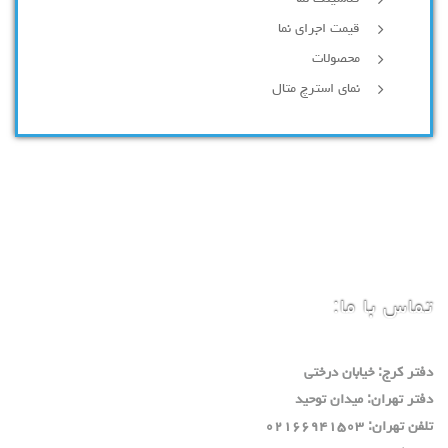
قیمت اجرای نما
محصولات
نمای استرچ متال
تماس با ما:
دفتر كرج: خيابان درختي
دفتر تهران: ميدان توحيد
تلفن تهران: ٠٢١٦٦٩٤١٥٠٣