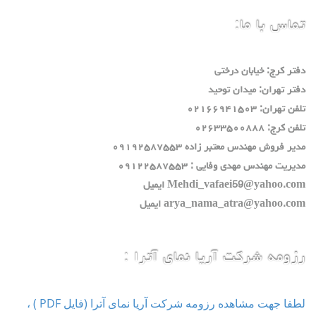
تماس با ما:
دفتر كرج: خيابان درختي
دفتر تهران: ميدان توحيد
تلفن تهران: ٠٢١٦٦٩٤١٥٠٣
تلفن كرج: ٠٢٦٣٣٥٠٠٨٨٨
مدير فروش مهندس معتبر زاده ٠٩١٩٢٥٨٧٥٥٣
مديريت مهندس مهدي وفايي : ٠٩١٢٢٥٨٧٥٥٣
Mehdi_vafaei59@yahoo.com ايميل
arya_nama_atra@yahoo.com ايميل
رزومه شرکت آریا نمای آترا :
لطفا جهت مشاهده رزومه شرکت آریا نمای آترا (فایل PDF ) ،