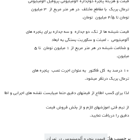
قیمت و هزینه پنجره دوجداره آلومینیومی پروفيل الومينيومي
ترمال بريك با مقاطع مختلف در هر متر مربع از ٣ ميليون
تومان تا ٤/٥ ميليون تومان.
قيمت شيشه ها از تك، دو جداره و سه جداره برای پنجره های
آلومینیومی ، لمينت و سكوريت بستگي به ابعاد
و ضخامت شيشه در هر متر مربع از ١ ميليون تومان تا ٥
ميليون.
١٠ درصد به كل فاكتور به عنوان اجرت نصب پنجره هاي
ترمال بريك درنظر ميشود.
لذا براي كسب اطلاع از قيمتهاي دقيق حتما ميبايست نقشه هاي اجرايي و اطلاع
از تيم فني اموزشهاي لازم و از بخش فروش قيمت
دقيق را دريافت نمایید.
برچسب ها:
قیمت پنجره آلومینیومی در تهران