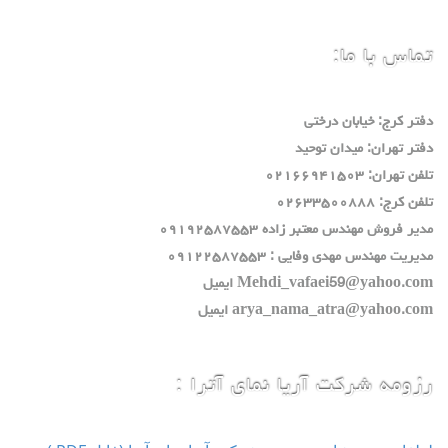
تماس با ما:
دفتر كرج: خيابان درختي
دفتر تهران: ميدان توحيد
تلفن تهران: ٠٢١٦٦٩٤١٥٠٣
تلفن كرج: ٠٢٦٣٣٥٠٠٨٨٨
مدير فروش مهندس معتبر زاده ٠٩١٩٢٥٨٧٥٥٣
مديريت مهندس مهدي وفايي : ٠٩١٢٢٥٨٧٥٥٣
Mehdi_vafaei59@yahoo.com ايميل
arya_nama_atra@yahoo.com ايميل
رزومه شرکت آریا نمای آترا :