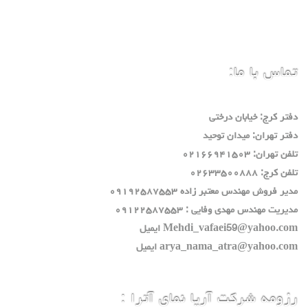
تماس با ما:
دفتر كرج: خيابان درختي
دفتر تهران: ميدان توحيد
تلفن تهران: ٠٢١٦٦٩٤١٥٠٣
تلفن كرج: ٠٢٦٣٣٥٠٠٨٨٨
مدير فروش مهندس معتبر زاده ٠٩١٩٢٥٨٧٥٥٣
مديريت مهندس مهدي وفايي : ٠٩١٢٢٥٨٧٥٥٣
Mehdi_vafaei59@yahoo.com ايميل
arya_nama_atra@yahoo.com ايميل
رزومه شرکت آریا نمای آترا :