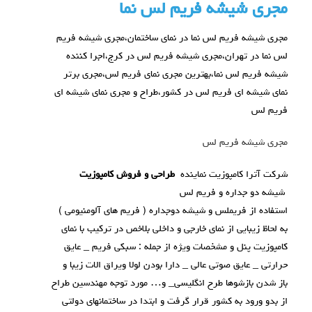
مجری شیشه فریم لس نما
مجری شیشه فریم لس نما در نمای ساختمان،مجری شیشه فریم
لس نما در تهران،مجری شیشه فریم لس در کرج،اجرا کننده
شیشه فریم لس نما،بهترین مجری نمای فریم لس،مجری برتر
نمای شیشه ای فریم لس در کشور،طراح و مجری نمای شیشه ای
فریم لس
مجری شیشه فریم لس
شرکت آترا کامپوزیت نماینده
طراحی و فروش کامپوزیت
شیشه دو جداره و فریم لس
استفاده از فریملس و شیشه دوجداره ( فریم های آلومنیومی )
به لحاظ زیبایی از نمای خارجی و داخلی بلاخص در ترکیب با نمای
کامپوزیت پنل و مشخصات ویژه از جمله : سبکی فریم _ عایق
حرارتی _ عایق صوتی عالی _ دارا بودن لولا ویراق الات زیبا و
باز شدن بازشوها طرح انگلیسی_ و… مورد توجه مهندسین طراح
از بدو ورود به کشور قرار گرفت و ابتدا در ساختمانهای دولتی