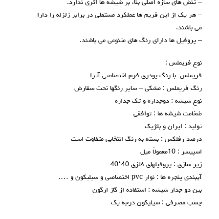
– تنش های سازه اصلی بنا، بر شیشه ها اثری ندارد.
– هر یک از این فریم ها عملکرد مستقلی در برابر زلزله را دارا
می باشند.
– پروفیل ها دارای رنگ های متنوعی می باشند.
نوع فریملس :
فریملس با رنگ پودری فرم اختصاصی آترا
رنگ فریملس : مشکی – سایر رنگها تحت سفارش
نوع شیشه : دوجداره و تک جداره
ضخامت شیشه ها : توافقی
تولید : ایران و بلژیک
درصد رفلکس : بسته به رنگ انتخابی متفاوت است
اسپیسر : 10معمولاً میل
زیر سازی : پروفیلهای فلزی 40*40
آببندی پنجره ها : نوار pvc اختصاصی و سیلیکون و ….
بین دو جدار شیشه : استفاده از گاز ارگون
چسب مصرفی : سیلیکون درجه یک