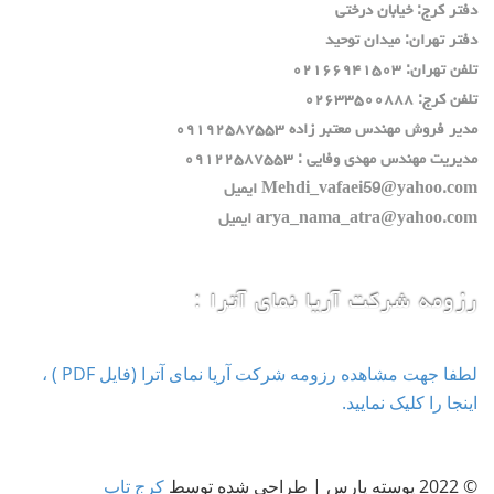
دفتر كرج: خيابان درختي
دفتر تهران: ميدان توحيد
تلفن تهران: ٠٢١٦٦٩٤١٥٠٣
تلفن كرج: ٠٢٦٣٣٥٠٠٨٨٨
مدير فروش مهندس معتبر زاده ٠٩١٩٢٥٨٧٥٥٣
مديريت مهندس مهدي وفايي : ٠٩١٢٢٥٨٧٥٥٣
Mehdi_vafaei59@yahoo.com ايميل
arya_nama_atra@yahoo.com ايميل
رزومه شرکت آریا نمای آترا :
لطفا جهت مشاهده رزومه شرکت آریا نمای آترا (فایل PDF ) ،
اینجا را کلیک نمایید.
© 2022 پوسته پارس | طراحی شده توسط
کرج تاپ