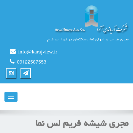
مجری طراحی و اجرای نمای ساختمان در تهران و کرج
info@karajview.ir
09122587553
ناوبری
مجری شیشه فریم لس نما