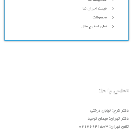
قیمت اجرای نما
محصولات
نمای استرچ متال
تماس با ما:
دفتر كرج: خيابان درختي
دفتر تهران: ميدان توحيد
تلفن تهران: ٠٢١٦٦٩٤١٥٠٣