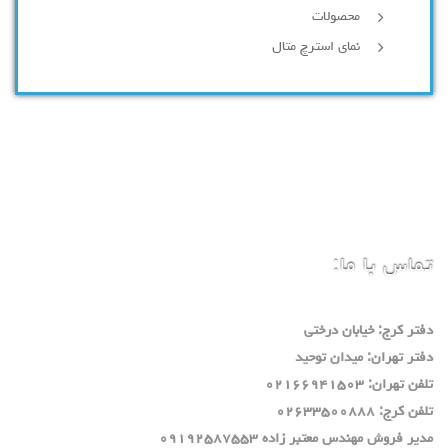
محصولات
نمای استرچ متال
تماس با ما:
دفتر كرج: خيابان درختي
دفتر تهران: ميدان توحيد
تلفن تهران: ٠٢١٦٦٩٤١٥٠٣
تلفن كرج: ٠٢٦٣٣٥٠٠٨٨٨
مدير فروش مهندس معتبر زاده ٠٩١٩٢٥٨٧٥٥٣